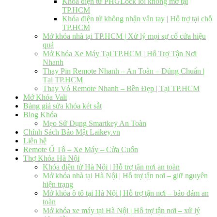
Khóa điện tử PHGLock lỗi không mở tại
TP.HCM
Khóa điện tử không nhận vân tay | Hỗ trợ tại chỗ
TP.HCM
Mở khóa nhà tại TP.HCM | Xử lý mọi sự cố cửa hiệu
quả
Mở Khóa Xe Máy Tại TP.HCM | Hỗ Trợ Tận Nơi
Nhanh
Thay Pin Remote Nhanh – An Toàn – Đúng Chuẩn |
Tại TP.HCM
Thay Vỏ Remote Nhanh – Bền Đẹp | Tại TP.HCM
Mở Khóa Vali
Bảng giá sửa khóa két sắt
Blog Khóa
Mẹo Sử Dụng Smartkey An Toàn
Chính Sách Bảo Mật Laikey.vn
Liên hệ
Remote Ô Tô – Xe Máy – Cửa Cuốn
Thợ Khóa Hà Nội
Khóa điện tử Hà Nội | Hỗ trợ tận nơi an toàn
Mở khóa nhà tại Hà Nội | Hỗ trợ tận nơi – giữ nguyên
hiện trạng
Mở khóa ô tô tại Hà Nội | Hỗ trợ tận nơi – bảo đảm an
toàn
Mở khóa xe máy tại Hà Nội | Hỗ trợ tận nơi – xử lý