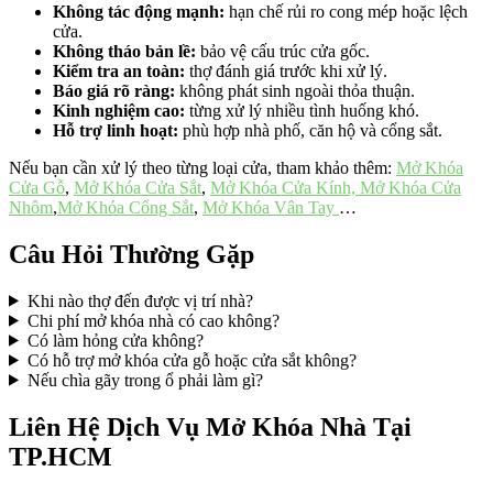
Không tác động mạnh:
hạn chế rủi ro cong mép hoặc lệch
cửa.
Không tháo bản lề:
bảo vệ cấu trúc cửa gốc.
Kiểm tra an toàn:
thợ đánh giá trước khi xử lý.
Báo giá rõ ràng:
không phát sinh ngoài thỏa thuận.
Kinh nghiệm cao:
từng xử lý nhiều tình huống khó.
Hỗ trợ linh hoạt:
phù hợp nhà phố, căn hộ và cổng sắt.
Nếu bạn cần xử lý theo từng loại cửa, tham khảo thêm:
Mở Khóa
Cửa Gỗ
,
Mở Khóa Cửa Sắt
,
Mở Khóa Cửa Kính,
Mở Khóa Cửa
Nhôm
,
Mở Khóa Cổng Sắt
,
Mở Khóa Vân Tay
…
Câu Hỏi Thường Gặp
Khi nào thợ đến được vị trí nhà?
Chi phí mở khóa nhà có cao không?
Có làm hỏng cửa không?
Có hỗ trợ mở khóa cửa gỗ hoặc cửa sắt không?
Nếu chìa gãy trong ổ phải làm gì?
Liên Hệ Dịch Vụ Mở Khóa Nhà Tại
TP.HCM