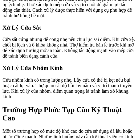
bị lệch nhẹ. Thợ xác định mép cửa và vị trí chốt để giảm lực tác
động cần thiết. Cách xử lý được thực hiện với dụng cụ phù hợp để
tránh hư hỏng bề mặt.
Xử Lý Cửa Sắt
Cửa sắt cứng nhưng dễ cong nhẹ nếu chịu lực sai điểm. Khi cửa xệ,
chốt bị lệch và ổ khóa không nhả. Thợ kiểm tra bản lề trước khi mở
để xác định hướng mở an toàn. Không tác động mạnh vào mép cửa
để tránh biến dạng cánh cửa.
Xử Lý Cửa Nhôm Kính
Cửa nhôm kính có trọng lượng nhẹ. Lẫy cửa có thể bị kẹt nếu bụi
hoặc cát lọt vào. Thợ quan sát độ hồi tay nắm và vị trí thanh truyền
lực. Khi xử lý cửa nhôm, điểm quan trọng là tránh làm xô khung
kính.
Trường Hợp Phức Tạp Cần Kỹ Thuật
Cao
Một số trường hợp có mức độ khó cao do cửa sử dụng đã lâu hoặc
bị tác động mạnh. Những tình huống này cần kỹ thuật viên có kinh