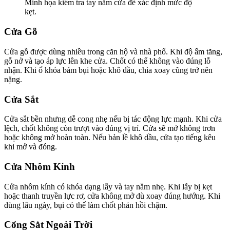
Minh họa kiểm tra tay nắm cửa để xác định mức độ
kẹt.
Cửa Gỗ
Cửa gỗ được dùng nhiều trong căn hộ và nhà phố. Khi độ ẩm tăng,
gỗ nở và tạo áp lực lên khe cửa. Chốt có thể không vào đúng lỗ
nhận. Khi ổ khóa bám bụi hoặc khô dầu, chìa xoay cũng trở nên
nặng.
Cửa Sắt
Cửa sắt bền nhưng dễ cong nhẹ nếu bị tác động lực mạnh. Khi cửa
lệch, chốt không còn trượt vào đúng vị trí. Cửa sẽ mở không trơn
hoặc không mở hoàn toàn. Nếu bản lề khô dầu, cửa tạo tiếng kêu
khi mở và đóng.
Cửa Nhôm Kính
Cửa nhôm kính có khóa dạng lẫy và tay nắm nhẹ. Khi lẫy bị kẹt
hoặc thanh truyền lực rơ, cửa không mở dù xoay đúng hướng. Khi
dùng lâu ngày, bụi có thể làm chốt phản hồi chậm.
Cổng Sắt Ngoài Trời