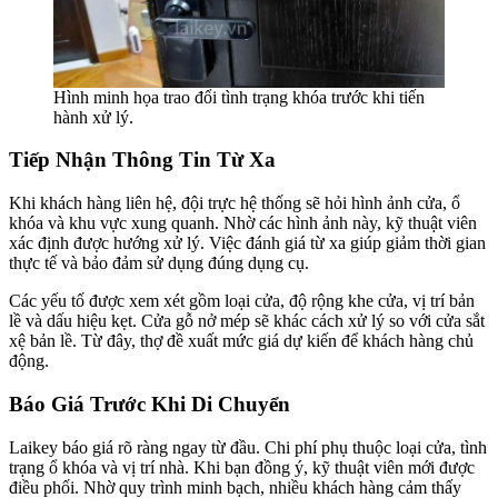
Hình minh họa trao đổi tình trạng khóa trước khi tiến
hành xử lý.
Tiếp Nhận Thông Tin Từ Xa
Khi khách hàng liên hệ, đội trực hệ thống sẽ hỏi hình ảnh cửa, ổ
khóa và khu vực xung quanh. Nhờ các hình ảnh này, kỹ thuật viên
xác định được hướng xử lý. Việc đánh giá từ xa giúp giảm thời gian
thực tế và bảo đảm sử dụng đúng dụng cụ.
Các yếu tố được xem xét gồm loại cửa, độ rộng khe cửa, vị trí bản
lề và dấu hiệu kẹt. Cửa gỗ nở mép sẽ khác cách xử lý so với cửa sắt
xệ bản lề. Từ đây, thợ đề xuất mức giá dự kiến để khách hàng chủ
động.
Báo Giá Trước Khi Di Chuyển
Laikey báo giá rõ ràng ngay từ đầu. Chi phí phụ thuộc loại cửa, tình
trạng ổ khóa và vị trí nhà. Khi bạn đồng ý, kỹ thuật viên mới được
điều phối. Nhờ quy trình minh bạch, nhiều khách hàng cảm thấy