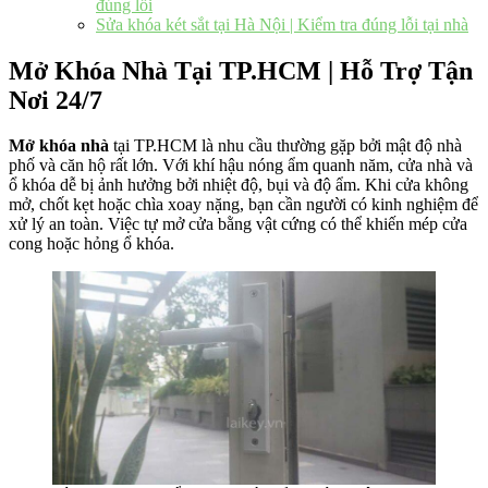
đúng lỗi
Sửa khóa két sắt tại Hà Nội | Kiểm tra đúng lỗi tại nhà
Mở Khóa Nhà Tại TP.HCM | Hỗ Trợ Tận
Nơi 24/7
Mở khóa nhà
tại TP.HCM là nhu cầu thường gặp bởi mật độ nhà
phố và căn hộ rất lớn. Với khí hậu nóng ẩm quanh năm, cửa nhà và
ổ khóa dễ bị ảnh hưởng bởi nhiệt độ, bụi và độ ẩm. Khi cửa không
mở, chốt kẹt hoặc chìa xoay nặng, bạn cần người có kinh nghiệm để
xử lý an toàn. Việc tự mở cửa bằng vật cứng có thể khiến mép cửa
cong hoặc hỏng ổ khóa.