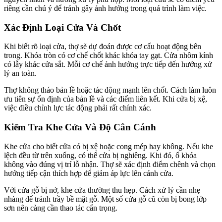
riêng cần chú ý để tránh gây ảnh hưởng trong quá trình làm việc.
Xác Định Loại Cửa Và Chốt
Khi biết rõ loại cửa, thợ sẽ dự đoán được cơ cấu hoạt động bên
trong. Khóa tròn có cơ chế chốt khác khóa tay gạt. Cửa nhôm kính
có lẫy khác cửa sắt. Mỗi cơ chế ảnh hưởng trực tiếp đến hướng xử
lý an toàn.
Thợ không tháo bản lề hoặc tác động mạnh lên chốt. Cách làm luôn
ưu tiên sự ổn định của bản lề và các điểm liên kết. Khi cửa bị xệ,
việc điều chỉnh lực tác động phải rất chính xác.
Kiểm Tra Khe Cửa Và Độ Cân Cánh
Khe cửa cho biết cửa có bị xệ hoặc cong mép hay không. Nếu khe
lệch đều từ trên xuống, có thể cửa bị nghiêng. Khi đó, ổ khóa
không vào đúng vị trí lỗ nhận. Thợ sẽ xác định điểm chênh và chọn
hướng tiếp cận thích hợp để giảm áp lực lên cánh cửa.
Với cửa gỗ bị nở, khe cửa thường thu hẹp. Cách xử lý cần nhẹ
nhàng để tránh trầy bề mặt gỗ. Một số cửa gỗ cũ còn bị bong lớp
sơn nên càng cần thao tác cẩn trọng.