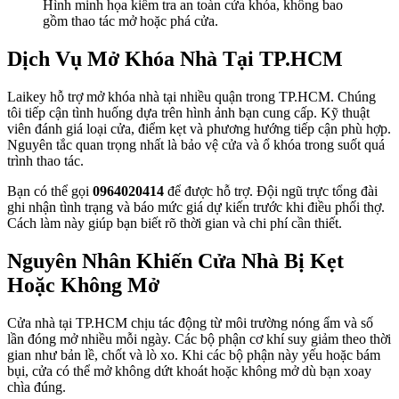
Hình minh họa kiểm tra an toàn cửa khóa, không bao
gồm thao tác mở hoặc phá cửa.
Dịch Vụ Mở Khóa Nhà Tại TP.HCM
Laikey hỗ trợ mở khóa nhà tại nhiều quận trong TP.HCM. Chúng
tôi tiếp cận tình huống dựa trên hình ảnh bạn cung cấp. Kỹ thuật
viên đánh giá loại cửa, điểm kẹt và phương hướng tiếp cận phù hợp.
Nguyên tắc quan trọng nhất là bảo vệ cửa và ổ khóa trong suốt quá
trình thao tác.
Bạn có thể gọi
0964020414
để được hỗ trợ. Đội ngũ trực tổng đài
ghi nhận tình trạng và báo mức giá dự kiến trước khi điều phối thợ.
Cách làm này giúp bạn biết rõ thời gian và chi phí cần thiết.
Nguyên Nhân Khiến Cửa Nhà Bị Kẹt
Hoặc Không Mở
Cửa nhà tại TP.HCM chịu tác động từ môi trường nóng ẩm và số
lần đóng mở nhiều mỗi ngày. Các bộ phận cơ khí suy giảm theo thời
gian như bản lề, chốt và lò xo. Khi các bộ phận này yếu hoặc bám
bụi, cửa có thể mở không dứt khoát hoặc không mở dù bạn xoay
chìa đúng.