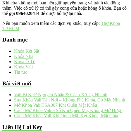
Khi cửa không mở, bạn nên giữ nguyên trạng và tránh tác động
thêm. Việc cố xử lý có thể gây cong cửa hoặc hỏng ổ khóa. Bạn có
thể gọi
0964020414
để được hỗ trợ tại nhà.
Nếu bạn muốn xem thêm các dịch vụ khác, truy cập:
Thợ Khóa
TP.HCM
.
Danh mục
Khóa Két Sắt
Khóa Nhà
Khóa Ô Tô
Khóa Vali
Tin tức
Bài viết mới
Vali Bị Kẹt? Nguyên Nhân & Cách Xử Lý Nhanh
Sửa Khóa Vali Tận Nơi – Không Phá Khóa, Có Mặt Nhanh
Mở Khóa Vali TSA007 Khi Quên Mật Khẩu
Cách Mở Khóa Vali 3 Số Khi Quên Mã, Không Mở Được
Cách Mở Khóa Vali Khi Quên Mã, Kẹt Khóa, Mất Chìa
Liên Hệ Lai Key