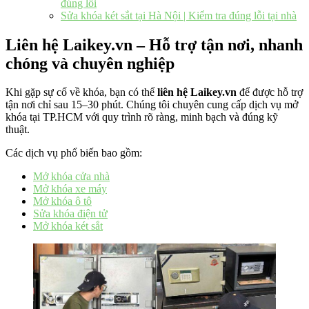
đúng lỗi
Sửa khóa két sắt tại Hà Nội | Kiểm tra đúng lỗi tại nhà
Liên hệ Laikey.vn – Hỗ trợ tận nơi, nhanh
chóng và chuyên nghiệp
Khi gặp sự cố về khóa, bạn có thể
liên hệ Laikey.vn
để được hỗ trợ
tận nơi chỉ sau 15–30 phút. Chúng tôi chuyên cung cấp dịch vụ mở
khóa tại TP.HCM với quy trình rõ ràng, minh bạch và đúng kỹ
thuật.
Các dịch vụ phổ biến bao gồm:
Mở khóa cửa nhà
Mở khóa xe máy
Mở khóa ô tô
Sửa khóa điện tử
Mở khóa két sắt