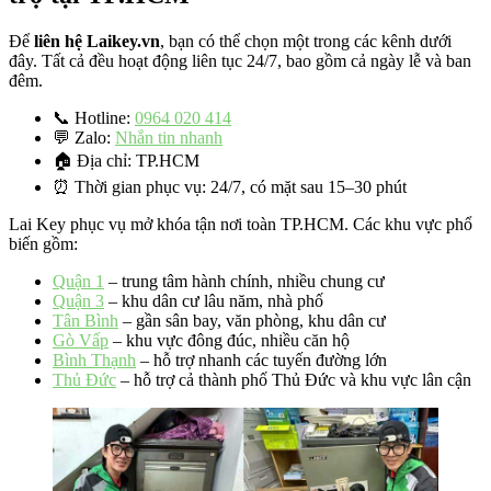
Để
liên hệ Laikey.vn
, bạn có thể chọn một trong các kênh dưới
đây. Tất cả đều hoạt động liên tục 24/7, bao gồm cả ngày lễ và ban
đêm.
📞 Hotline:
0964 020 414
💬 Zalo:
Nhắn tin nhanh
🏠 Địa chỉ: TP.HCM
⏰ Thời gian phục vụ: 24/7, có mặt sau 15–30 phút
Lai Key phục vụ mở khóa tận nơi toàn TP.HCM. Các khu vực phổ
biến gồm:
Quận 1
– trung tâm hành chính, nhiều chung cư
Quận 3
– khu dân cư lâu năm, nhà phố
Tân Bình
– gần sân bay, văn phòng, khu dân cư
Gò Vấp
– khu vực đông đúc, nhiều căn hộ
Bình Thạnh
– hỗ trợ nhanh các tuyến đường lớn
Thủ Đức
– hỗ trợ cả thành phố Thủ Đức và khu vực lân cận