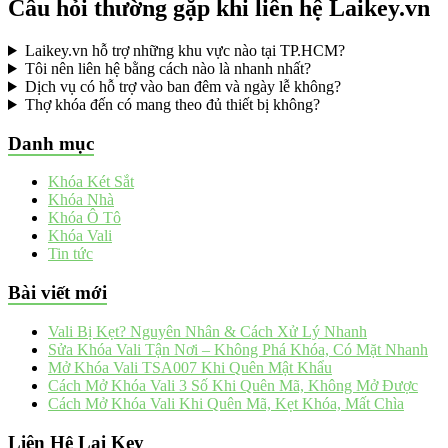
Câu hỏi thường gặp khi liên hệ Laikey.vn
Laikey.vn hỗ trợ những khu vực nào tại TP.HCM?
Tôi nên liên hệ bằng cách nào là nhanh nhất?
Dịch vụ có hỗ trợ vào ban đêm và ngày lễ không?
Thợ khóa đến có mang theo đủ thiết bị không?
Danh mục
Khóa Két Sắt
Khóa Nhà
Khóa Ô Tô
Khóa Vali
Tin tức
Bài viết mới
Vali Bị Kẹt? Nguyên Nhân & Cách Xử Lý Nhanh
Sửa Khóa Vali Tận Nơi – Không Phá Khóa, Có Mặt Nhanh
Mở Khóa Vali TSA007 Khi Quên Mật Khẩu
Cách Mở Khóa Vali 3 Số Khi Quên Mã, Không Mở Được
Cách Mở Khóa Vali Khi Quên Mã, Kẹt Khóa, Mất Chìa
Liên Hệ Lai Key