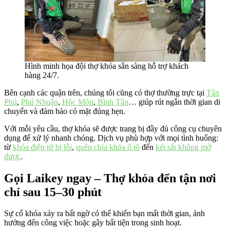
Hình minh họa đội thợ khóa sẵn sàng hỗ trợ khách
hàng 24/7.
Bên cạnh các quận trên, chúng tôi cũng có thợ thường trực tại
Tân
Phú
,
Phú Nhuận
,
Hóc Môn
,
Bình Tân
… giúp rút ngắn thời gian di
chuyển và đảm bảo có mặt đúng hẹn.
Với mỗi yêu cầu, thợ khóa sẽ được trang bị đầy đủ công cụ chuyên
dụng để xử lý nhanh chóng. Dịch vụ phù hợp với mọi tình huống:
từ
khóa điện tử bị lỗi
,
quên chìa khóa ô tô
đến
két sắt không mở
được
.
Gọi Laikey ngay – Thợ khóa đến tận nơi
chỉ sau 15–30 phút
Sự cố khóa xảy ra bất ngờ có thể khiến bạn mất thời gian, ảnh
hưởng đến công việc hoặc gây bất tiện trong sinh hoạt.