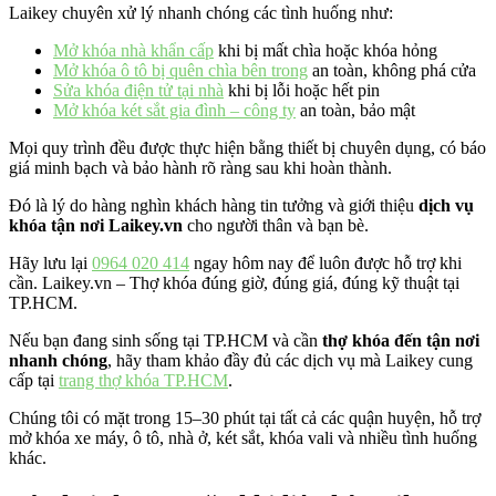
Laikey chuyên xử lý nhanh chóng các tình huống như:
Mở khóa nhà khẩn cấp
khi bị mất chìa hoặc khóa hỏng
Mở khóa ô tô bị quên chìa bên trong
an toàn, không phá cửa
Sửa khóa điện tử tại nhà
khi bị lỗi hoặc hết pin
Mở khóa két sắt gia đình – công ty
an toàn, bảo mật
Mọi quy trình đều được thực hiện bằng thiết bị chuyên dụng, có báo
giá minh bạch và bảo hành rõ ràng sau khi hoàn thành.
Đó là lý do hàng nghìn khách hàng tin tưởng và giới thiệu
dịch vụ
khóa tận nơi Laikey.vn
cho người thân và bạn bè.
Hãy lưu lại
0964 020 414
ngay hôm nay để luôn được hỗ trợ khi
cần. Laikey.vn – Thợ khóa đúng giờ, đúng giá, đúng kỹ thuật tại
TP.HCM.
Nếu bạn đang sinh sống tại TP.HCM và cần
thợ khóa đến tận nơi
nhanh chóng
, hãy tham khảo đầy đủ các dịch vụ mà Laikey cung
cấp tại
trang thợ khóa TP.HCM
.
Chúng tôi có mặt trong 15–30 phút tại tất cả các quận huyện, hỗ trợ
mở khóa xe máy, ô tô, nhà ở, két sắt, khóa vali và nhiều tình huống
khác.