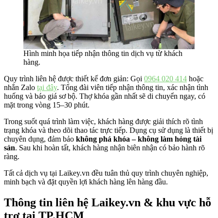
Hình minh họa tiếp nhận thông tin dịch vụ từ khách
hàng.
Quy trình liên hệ được thiết kế đơn giản: Gọi
0964 020 414
hoặc
nhắn Zalo
tại đây
. Tổng đài viên tiếp nhận thông tin, xác nhận tình
huống và báo giá sơ bộ. Thợ khóa gần nhất sẽ di chuyển ngay, có
mặt trong vòng 15–30 phút.
Trong suốt quá trình làm việc, khách hàng được giải thích rõ tình
trạng khóa và theo dõi thao tác trực tiếp. Dụng cụ sử dụng là thiết bị
chuyên dụng, đảm bảo
không phá khóa – không làm hỏng tài
sản
. Sau khi hoàn tất, khách hàng nhận biên nhận có bảo hành rõ
ràng.
Tất cả dịch vụ tại Laikey.vn đều tuân thủ quy trình chuyên nghiệp,
minh bạch và đặt quyền lợi khách hàng lên hàng đầu.
Thông tin liên hệ Laikey.vn & khu vực hỗ
trợ tại TP.HCM