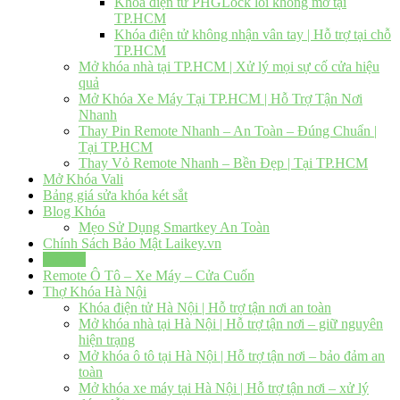
Khóa điện tử PHGLock lỗi không mở tại
TP.HCM
Khóa điện tử không nhận vân tay | Hỗ trợ tại chỗ
TP.HCM
Mở khóa nhà tại TP.HCM | Xử lý mọi sự cố cửa hiệu
quả
Mở Khóa Xe Máy Tại TP.HCM | Hỗ Trợ Tận Nơi
Nhanh
Thay Pin Remote Nhanh – An Toàn – Đúng Chuẩn |
Tại TP.HCM
Thay Vỏ Remote Nhanh – Bền Đẹp | Tại TP.HCM
Mở Khóa Vali
Bảng giá sửa khóa két sắt
Blog Khóa
Mẹo Sử Dụng Smartkey An Toàn
Chính Sách Bảo Mật Laikey.vn
Liên hệ
Remote Ô Tô – Xe Máy – Cửa Cuốn
Thợ Khóa Hà Nội
Khóa điện tử Hà Nội | Hỗ trợ tận nơi an toàn
Mở khóa nhà tại Hà Nội | Hỗ trợ tận nơi – giữ nguyên
hiện trạng
Mở khóa ô tô tại Hà Nội | Hỗ trợ tận nơi – bảo đảm an
toàn
Mở khóa xe máy tại Hà Nội | Hỗ trợ tận nơi – xử lý