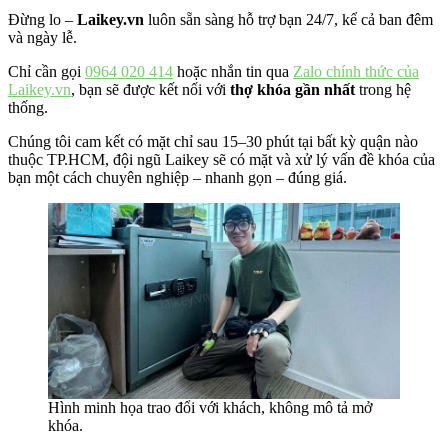
Đừng lo –
Laikey.vn
luôn sẵn sàng hỗ trợ bạn 24/7, kể cả ban đêm
và ngày lễ.
Chỉ cần gọi
0964 020 414
hoặc nhắn tin qua
Zalo chính thức của
Laikey.vn
, bạn sẽ được kết nối với
thợ khóa gần nhất
trong hệ
thống.
Chúng tôi cam kết có mặt chỉ sau 15–30 phút tại bất kỳ quận nào
thuộc TP.HCM, đội ngũ Laikey sẽ có mặt và xử lý vấn đề khóa của
bạn một cách chuyên nghiệp – nhanh gọn – đúng giá.
Hình minh họa trao đổi với khách, không mô tả mở
khóa.