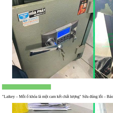
Thợ Sửa Khóa Lai Key
"Laikey – Mỗi ổ khóa là một cam kết chất lượng" Sửa đúng lỗi – Bá