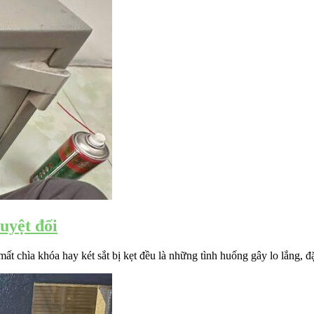
uyệt đối
t chìa khóa hay két sắt bị kẹt đều là những tình huống gây lo lắng, đặ