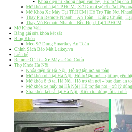
Khóa điện tử không nhận vân tay | Hỗ trợ tại ch
Mở khóa nhà tại TP.HCM | Xử lý mọi sự cố cửa hiệu qu
Mở Khóa Xe Máy Tại TP.HCM | Hỗ Trợ Tận Nơi Nhan
Thay Pin Remote Nhanh – An Toàn – Đúng Chuẩn | T
Thay Vỏ Remote Nhanh – Bền Đẹp | Tại TP.HCM
Mở Khóa Vali
Bảng giá sửa khóa két sắt
Blog Khóa
Mẹo Sử Dụng Smartkey An Toàn
Chính Sách Bảo Mật Laikey.vn
Liên hệ
Remote Ô Tô – Xe Máy – Cửa Cuốn
Thợ Khóa Hà Nội
Khóa điện tử Hà Nội | Hỗ trợ tận nơi an toàn
Mở khóa nhà tại Hà Nội | Hỗ trợ tận nơi – giữ nguyên hi
Mở khóa ô tô tại Hà Nội | Hỗ trợ tận nơi – bảo đảm an t
Mở khóa xe máy tại Hà Nội | Hỗ trợ tận nơi – xử lý đúng
Sửa khóa két sắt tại Hà Nội | Kiểm tra đúng lỗi tại nhà