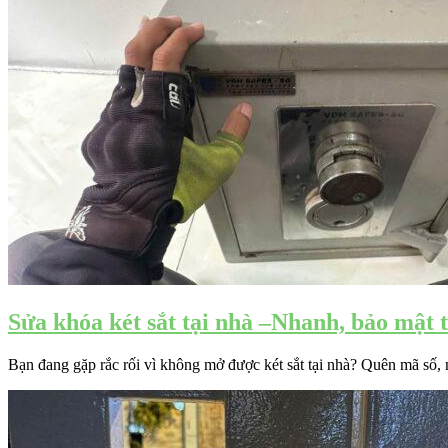
Sửa khóa két sắt tại nhà –Nhanh, bảo mật t
Bạn đang gặp rắc rối vì không mở được két sắt tại nhà? Quên mã số, mấ