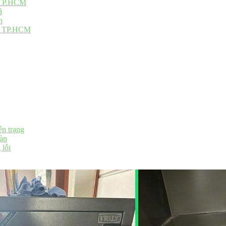
ỗ TP.HCM
ả
h
ại TP.HCM
ện trạng
oàn
 lỗi