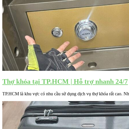
Thợ khóa tại TP.HCM | Hỗ trợ nhanh 24/7
TP.HCM là khu vực có nhu cầu sử dụng dịch vụ thợ khóa rất cao. Nhiề