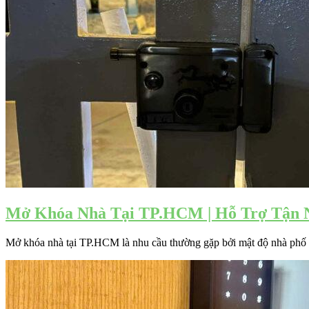
Mở Khóa Nhà Tại TP.HCM | Hỗ Trợ Tận N
Mở khóa nhà tại TP.HCM là nhu cầu thường gặp bởi mật độ nhà phố và