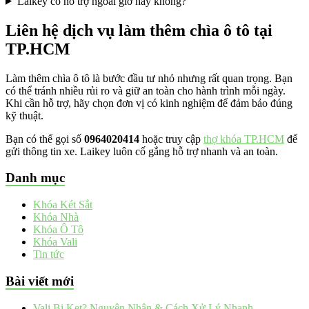
Laikey có hỗ trợ ngoài giờ hay không?
Liên hệ dịch vụ làm thêm chìa ô tô tại
TP.HCM
Làm thêm chìa ô tô là bước đầu tư nhỏ nhưng rất quan trọng. Bạn
có thể tránh nhiều rủi ro và giữ an toàn cho hành trình mỗi ngày.
Khi cần hỗ trợ, hãy chọn đơn vị có kinh nghiệm để đảm bảo đúng
kỹ thuật.
Bạn có thể gọi số
0964020414
hoặc truy cập
thợ khóa TP.HCM
để
gửi thông tin xe. Laikey luôn cố gắng hỗ trợ nhanh và an toàn.
Danh mục
Khóa Két Sắt
Khóa Nhà
Khóa Ô Tô
Khóa Vali
Tin tức
Bài viết mới
Vali Bị Kẹt? Nguyên Nhân & Cách Xử Lý Nhanh