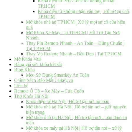
Khóa điện tử PHGLock lỗi không mở tại
TP.HCM
Khóa điện tử không nhận vân tay | Hỗ trợ tại chỗ
TP.HCM
Mở khóa nhà tại TP.HCM | Xử lý mọi sự cố cửa hiệu
quả
Mở Khóa Xe Máy Tại TP.HCM | Hỗ Trợ Tận Nơi
Nhanh
Thay Pin Remote Nhanh – An Toàn – Đúng Chuẩn |
Tại TP.HCM
Thay Vỏ Remote Nhanh – Bền Đẹp | Tại TP.HCM
Mở Khóa Vali
Bảng giá sửa khóa két sắt
Blog Khóa
Mẹo Sử Dụng Smartkey An Toàn
Chính Sách Bảo Mật Laikey.vn
Liên hệ
Remote Ô Tô – Xe Máy – Cửa Cuốn
Thợ Khóa Hà Nội
Khóa điện tử Hà Nội | Hỗ trợ tận nơi an toàn
Mở khóa nhà tại Hà Nội | Hỗ trợ tận nơi – giữ nguyên
hiện trạng
Mở khóa ô tô tại Hà Nội | Hỗ trợ tận nơi – bảo đảm an
toàn
Mở khóa xe máy tại Hà Nội | Hỗ trợ tận nơi – xử lý