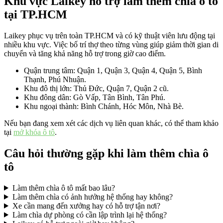
Khu vực Laikey hỗ trợ làm thêm chìa ô tô
tại TP.HCM
Laikey phục vụ trên toàn TP.HCM và có kỹ thuật viên lưu động tại
nhiều khu vực. Việc bố trí thợ theo từng vùng giúp giảm thời gian di
chuyển và tăng khả năng hỗ trợ trong giờ cao điểm.
Quận trung tâm: Quận 1, Quận 3, Quận 4, Quận 5, Bình
Thạnh, Phú Nhuận.
Khu đô thị lớn: Thủ Đức, Quận 7, Quận 2 cũ.
Khu đông dân: Gò Vấp, Tân Bình, Tân Phú.
Khu ngoại thành: Bình Chánh, Hóc Môn, Nhà Bè.
Nếu bạn đang xem xét các dịch vụ liên quan khác, có thể tham khảo
tại
mở khóa ô tô
.
Câu hỏi thường gặp khi làm thêm chìa ô
tô
Làm thêm chìa ô tô mất bao lâu?
Làm thêm chìa có ảnh hưởng hệ thống hay không?
Xe cần mang đến xưởng hay có hỗ trợ tận nơi?
Làm chìa dự phòng có cần lập trình lại hệ thống?