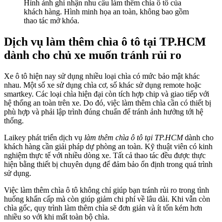
Hình ảnh ghi nhận nhu cầu làm thêm chìa ô tô của
khách hàng. Hình minh họa an toàn, không bao gồm
thao tác mở khóa.
Dịch vụ làm thêm chìa ô tô tại TP.HCM
dành cho chủ xe muốn tránh rủi ro
Xe ô tô hiện nay sử dụng nhiều loại chìa có mức bảo mật khác
nhau. Một số xe sử dụng chìa cơ, số khác sử dụng remote hoặc
smartkey. Các loại chìa hiện đại còn tích hợp chip và giao tiếp với
hệ thống an toàn trên xe. Do đó, việc làm thêm chìa cần có thiết bị
phù hợp và phải lập trình đúng chuẩn để tránh ảnh hưởng tới hệ
thống.
Laikey phát triển dịch vụ
làm thêm chìa ô tô tại TP.HCM
dành cho
khách hàng cần giải pháp dự phòng an toàn. Kỹ thuật viên có kinh
nghiệm thực tế với nhiều dòng xe. Tất cả thao tác đều được thực
hiện bằng thiết bị chuyên dụng để đảm bảo ổn định trong quá trình
sử dụng.
Việc làm thêm chìa ô tô không chỉ giúp bạn tránh rủi ro trong tình
huống khẩn cấp mà còn giúp giảm chi phí về lâu dài. Khi vẫn còn
chìa gốc, quy trình làm thêm chìa sẽ đơn giản và ít tốn kém hơn
nhiều so với khi mất toàn bộ chìa.