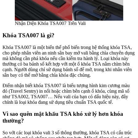
Nhận Diện Khóa TSA007 Trên Vali
Khóa TSA007 là gì?
Khóa TSA007 là một biến thể phổ biến trong hệ thống khóa TSA,
cho phép nhân viên an ninh sân bay mở vali bằng chìa chuyên dụng
mà không cần phá khóa nếu cần kiểm tra hành lý. Loại khóa này
thường có ba bánh số kết hợp với một ổ khóa TSA nằm chìm bên
cạnh. Người dùng chỉ sử dụng bánh số để mở, trong khi nhân viên
sân bay có thể mở bằng chìa khóa đặc chủng.
Điểm nhận biết khóa TSA007 là biểu tượng hình kim cương màu
đỏ (Travel Sentry) in nổi hoặc chìm bên cạnh ổ khóa, cùng mã số
như TSA002, TSA007… Nếu vali của bạn có dấu hiệu này, đây
chính là loại khóa đang sử dụng tiêu chuẩn TSA quốc tế.
Vì sao quên mật khẩu TSA khó xử lý hơn khóa
thường?
So với các loại khóa vali 3 số thông thường, khóa TSA có cấu trúc