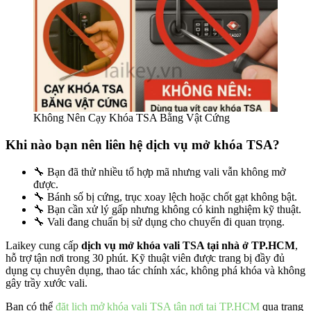
Không Nên Cạy Khóa TSA Bằng Vật Cứng
Khi nào bạn nên liên hệ dịch vụ mở khóa TSA?
🔧 Bạn đã thử nhiều tổ hợp mã nhưng vali vẫn không mở
được.
🔧 Bánh số bị cứng, trục xoay lệch hoặc chốt gạt không bật.
🔧 Bạn cần xử lý gấp nhưng không có kinh nghiệm kỹ thuật.
🔧 Vali đang chuẩn bị sử dụng cho chuyến đi quan trọng.
Laikey cung cấp
dịch vụ mở khóa vali TSA tại nhà ở TP.HCM
,
hỗ trợ tận nơi trong 30 phút. Kỹ thuật viên được trang bị đầy đủ
dụng cụ chuyên dụng, thao tác chính xác, không phá khóa và không
gây trầy xước vali.
Bạn có thể
đặt lịch mở khóa vali TSA tận nơi tại TP.HCM
qua trang