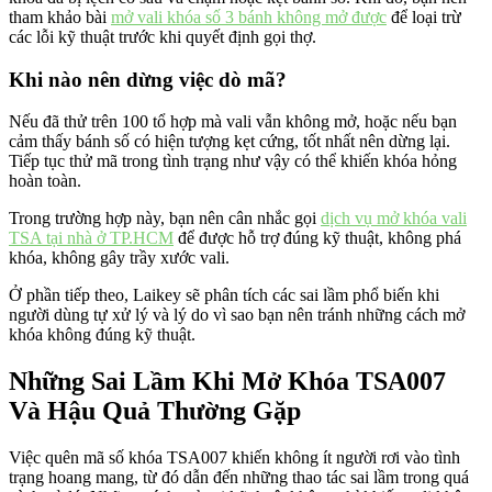
tham khảo bài
mở vali khóa số 3 bánh không mở được
để loại trừ
các lỗi kỹ thuật trước khi quyết định gọi thợ.
Khi nào nên dừng việc dò mã?
Nếu đã thử trên 100 tổ hợp mà vali vẫn không mở, hoặc nếu bạn
cảm thấy bánh số có hiện tượng kẹt cứng, tốt nhất nên dừng lại.
Tiếp tục thử mã trong tình trạng như vậy có thể khiến khóa hỏng
hoàn toàn.
Trong trường hợp này, bạn nên cân nhắc gọi
dịch vụ mở khóa vali
TSA tại nhà ở TP.HCM
để được hỗ trợ đúng kỹ thuật, không phá
khóa, không gây trầy xước vali.
Ở phần tiếp theo, Laikey sẽ phân tích các sai lầm phổ biến khi
người dùng tự xử lý và lý do vì sao bạn nên tránh những cách mở
khóa không đúng kỹ thuật.
Những Sai Lầm Khi Mở Khóa TSA007
Và Hậu Quả Thường Gặp
Việc quên mã số khóa TSA007 khiến không ít người rơi vào tình
trạng hoang mang, từ đó dẫn đến những thao tác sai lầm trong quá