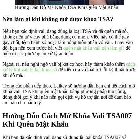
Hướng Dẫn Dò Mã Khóa TSA Khi Quên Mật Khẩu
Nên làm gì khi không mở được khóa TSA?
Nếu bạn xác định vali đang dùng là loại TSA và đã quên mã số,
không nên tự ý cạy phá bằng dụng cụ nhọn. Việc này có thể gây
gãy chốt, lệch bánh số hoặc làm hỏng luôn phần vỏ vali. Thay vào
đó, bạn nên xem trước bài viết
quên mật khẩu vali nên làm gì?
để
hiểu rõ các phương án xử lý an toàn.
Ngoài ra, nếu nghi ngờ vali bị kẹt cơ học, hãy tham khảo thêm
cách
xử lý khi vali bị kẹt khóa số
để kiểm tra và loại trừ lỗi kỹ thuật trước
khi dò mã.
Trong các phần tiếp theo, Laikey sẽ hướng dẫn bạn chi tiết cách mở
khóa vali TSA khi quên mật khẩu bằng phương pháp thủ công,
đồng thời gợi ý khi nào nên gọi dịch vụ hỗ trợ tận nơi để đảm bảo
an toàn cho hành lý.
Hướng Dẫn Cách Mở Khóa Vali TSA007
Khi Quên Mật Khẩu
Khi bạn đã xác định vali đang sử dụng là loại khóa TSA007 và