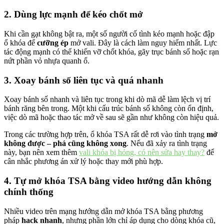
2. Dùng lực mạnh để kéo chốt mở
Khi cần gạt không bật ra, một số người cố tình kéo mạnh hoặc đập
ổ khóa để
cưỡng ép
mở vali. Đây là cách làm nguy hiểm nhất. Lực
tác động mạnh có thể khiến vỡ chốt khóa, gãy trục bánh số hoặc rạn
nứt phần vỏ nhựa quanh ổ.
3. Xoay bánh số liên tục và quá nhanh
Xoay bánh số nhanh và liên tục trong khi dò mã dễ làm lệch vị trí
bánh răng bên trong. Một khi cấu trúc bánh số không còn ổn định,
việc dò mã hoặc thao tác mở về sau sẽ gần như không còn hiệu quả.
Trong các trường hợp trên, ổ khóa TSA rất dễ rơi vào tình trạng
mở
không được – phá cũng không xong
. Nếu đã xảy ra tình trạng
này, bạn nên xem thêm
vali khóa bị hỏng, có nên sửa hay thay?
để
cân nhắc phương án xử lý hoặc thay mới phù hợp.
4. Tự mở khóa TSA bằng video hướng dẫn không
chính thống
Nhiều video trên mạng hướng dẫn mở khóa TSA bằng phương
pháp
hack nhanh
, nhưng phần lớn chỉ áp dụng cho dòng khóa cũ,