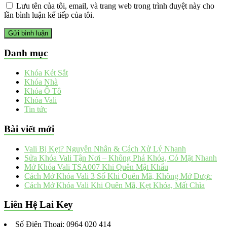
Lưu tên của tôi, email, và trang web trong trình duyệt này cho
lần bình luận kế tiếp của tôi.
Danh mục
Khóa Két Sắt
Khóa Nhà
Khóa Ô Tô
Khóa Vali
Tin tức
Bài viết mới
Vali Bị Kẹt? Nguyên Nhân & Cách Xử Lý Nhanh
Sửa Khóa Vali Tận Nơi – Không Phá Khóa, Có Mặt Nhanh
Mở Khóa Vali TSA007 Khi Quên Mật Khẩu
Cách Mở Khóa Vali 3 Số Khi Quên Mã, Không Mở Được
Cách Mở Khóa Vali Khi Quên Mã, Kẹt Khóa, Mất Chìa
Liên Hệ Lai Key
Số Điện Thoại: 0964 020 414