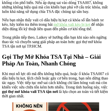
không còn phổ biến. Nếu áp dụng sai vào dòng TSA007, không
những không hiệu quả mà còn khiến bạn phá vỡ cấu trúc khóa, mất
luôn khả năng sử dụng chìa TSA đặc chủng tại sân bay.
Nếu bạn nhận thấy vali có dấu hiệu bị kẹt cả khóa số lẫn bánh xe
kéo, hãy kiểm tra thêm trong bài
mở khóa vali kéo bị kẹt
để nhận
diện đúng lỗi kỹ thuật liên quan đến phần cơ khí tổng thể.
Trong phần tiếp theo, Laikey sẽ hướng dẫn bạn khi nào nên ngừng
thao tác và chuyển sang giải pháp an toàn hơn: gọi thợ mở khóa
TSA tận nơi tại TP.HCM.
Gọi Thợ Mở Khóa TSA Tại Nhà – Giải
Pháp An Toàn, Nhanh Chóng
Khi mọi nỗ lực dò mã đều không hiệu quả, hoặc ổ khóa TSA007 có
dấu hiệu bị kẹt, lệch chốt hoặc gãy cơ bên trong, bạn nên dừng thao
tác ngay. Việc tiếp tục mở sai cách không chỉ làm hỏng vali mà còn
khiến việc sửa chữa tốn kém hơn nhiều. Trong tình huống này, việc
gọi thợ mở khóa vali TSA tận nơi
là lựa chọn an toàn và tiết kiệm
thời gian nhất.