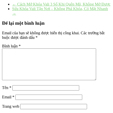
←
Cách Mở Khóa Vali 3 Số Khi Quên Mã, Không Mở Được
Sửa Khóa Vali Tận Nơi – Không Phá Khóa, Có Mặt Nhanh
→
Để lại một bình luận
Email của bạn sẽ không được hiển thị công khai.
Các trường bắt
buộc được đánh dấu
*
Bình luận
*
Tên
*
Email
*
Trang web