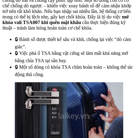
chống dò mã và chống cạy phức tạp hơn. Một số dòng còn có cơ
chế chống dò ngược – khiến việc xoay bánh số để cảm nhận khớp
trở nên rất khó khăn. Nếu bạn nhập sai nhiều lần, hệ thống cơ bên
trong có thể bị lệch nhẹ, gây kẹt chốt khóa. Đây là lý do việc
mở
khóa vali TSA007 khi quên mật khẩu
cần thực hiện đúng kỹ
thuật – tránh làm hỏng hoàn toàn cơ chế khóa.
🔒 Bánh số được thiết kế sâu và khít, chống lại việc “dò cảm
giác”.
🔒 Việc phá ổ TSA bằng vật cứng sẽ làm mất khả năng mở
bằng chìa TSA tại sân bay.
🔒 Một số dòng có khóa TSA chìm hoàn toàn – không thể tác
động thủ công.