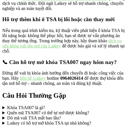
dịch vụ chính thức. Đội ngũ Laikey sẽ hỗ trợ nhanh chóng, chuyên
nghiệp và an toàn tuyệt đối.
Hỗ trợ thêm khi ổ TSA bị lỗi hoặc cần thay mới
Nếu trong quá trình kiểm tra, kỹ thuật viên phát hiện ổ khóa TSA bị
lỗi nặng hoặc không thể phục hồi, bạn sẽ được tư vấn phương án
thay thế tương ứng. Trong trường hợp này, hãy tham khảo
dịch vụ
sửa khóa vali tận nơi của Laikey
để được báo giá và xử lý nhanh tại
chỗ.
📞 Cần hỗ trợ mở khóa TSA007 ngay hôm nay?
Đừng để vali bị khóa ảnh hưởng đến chuyến đi hoặc công việc của
bạn. Hãy
liên hệ Laikey
hotline
0964020414
để được thợ khóa đến
tận nơi hỗ trợ – nhanh chóng, an toàn và đúng kỹ thuật.
Câu Hỏi Thường Gặp
Khóa TSA007 là gì?
Quên mã TSA007 có thể tự mở được không?
Dò mã vali TSA mất bao lâu?
Laikey có hỗ trợ mở khóa TSA tại nhà không?