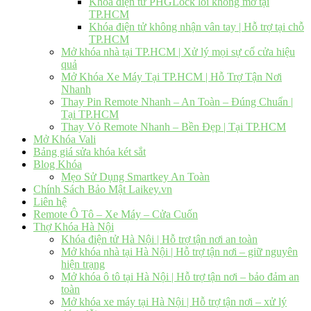
Khóa điện tử PHGLock lỗi không mở tại
TP.HCM
Khóa điện tử không nhận vân tay | Hỗ trợ tại chỗ
TP.HCM
Mở khóa nhà tại TP.HCM | Xử lý mọi sự cố cửa hiệu
quả
Mở Khóa Xe Máy Tại TP.HCM | Hỗ Trợ Tận Nơi
Nhanh
Thay Pin Remote Nhanh – An Toàn – Đúng Chuẩn |
Tại TP.HCM
Thay Vỏ Remote Nhanh – Bền Đẹp | Tại TP.HCM
Mở Khóa Vali
Bảng giá sửa khóa két sắt
Blog Khóa
Mẹo Sử Dụng Smartkey An Toàn
Chính Sách Bảo Mật Laikey.vn
Liên hệ
Remote Ô Tô – Xe Máy – Cửa Cuốn
Thợ Khóa Hà Nội
Khóa điện tử Hà Nội | Hỗ trợ tận nơi an toàn
Mở khóa nhà tại Hà Nội | Hỗ trợ tận nơi – giữ nguyên
hiện trạng
Mở khóa ô tô tại Hà Nội | Hỗ trợ tận nơi – bảo đảm an
toàn
Mở khóa xe máy tại Hà Nội | Hỗ trợ tận nơi – xử lý