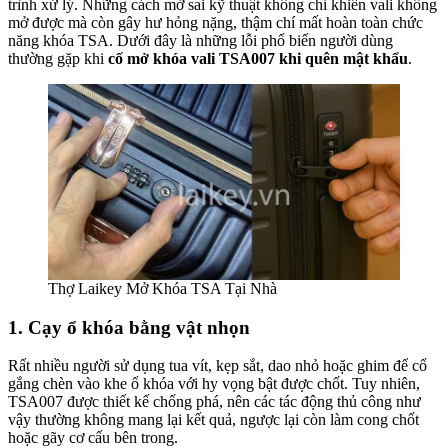
trình xử lý. Những cách mở sai kỹ thuật không chỉ khiến vali không
mở được mà còn gây hư hỏng nặng, thậm chí mất hoàn toàn chức
năng khóa TSA. Dưới đây là những lỗi phổ biến người dùng
thường gặp khi
cố mở khóa vali TSA007 khi quên mật khẩu
.
Thợ Laikey Mở Khóa TSA Tại Nhà
1. Cạy ổ khóa bằng vật nhọn
Rất nhiều người sử dụng tua vít, kẹp sắt, dao nhỏ hoặc ghim để cố
gắng chèn vào khe ổ khóa với hy vọng bật được chốt. Tuy nhiên,
TSA007 được thiết kế chống phá, nên các tác động thủ công như
vậy thường không mang lại kết quả, ngược lại còn làm cong chốt
hoặc gãy cơ cấu bên trong.