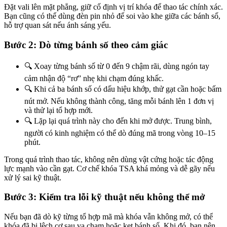
Đặt vali lên mặt phẳng, giữ cố định vị trí khóa để thao tác chính xác.
Bạn cũng có thể dùng đèn pin nhỏ để soi vào khe giữa các bánh số,
hỗ trợ quan sát nếu ánh sáng yếu.
Bước 2: Dò từng bánh số theo cảm giác
🔍 Xoay từng bánh số từ 0 đến 9 chậm rãi, dùng ngón tay
cảm nhận độ “rơ” nhẹ khi chạm đúng khấc.
🔍 Khi cả ba bánh số có dấu hiệu khớp, thử gạt cần hoặc bấm
nút mở. Nếu không thành công, tăng mỗi bánh lên 1 đơn vị
và thử lại tổ hợp mới.
🔍 Lặp lại quá trình này cho đến khi mở được. Trung bình,
người có kinh nghiệm có thể dò đúng mã trong vòng 10–15
phút.
Trong quá trình thao tác, không nên dùng vật cứng hoặc tác động
lực mạnh vào cần gạt. Cơ chế khóa TSA khá mỏng và dễ gãy nếu
xử lý sai kỹ thuật.
Bước 3: Kiểm tra lỗi kỹ thuật nếu không thể mở
Nếu bạn đã dò kỹ từng tổ hợp mã mà khóa vẫn không mở, có thể
khóa đã bị lệch cơ sau va chạm hoặc kẹt bánh số. Khi đó, bạn nên