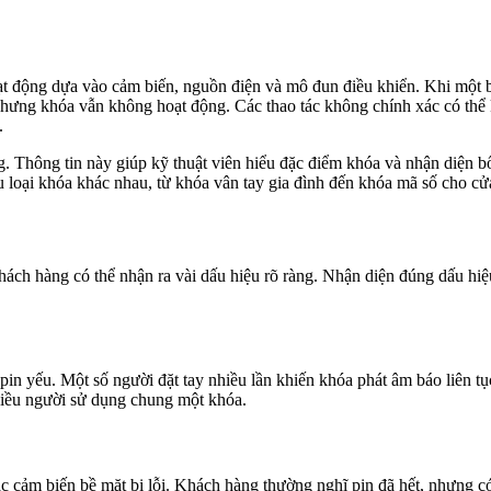
oạt động dựa vào cảm biến, nguồn điện và mô đun điều khiển. Khi một 
ưng khóa vẫn không hoạt động. Các thao tác không chính xác có thể kh
.
g. Thông tin này giúp kỹ thuật viên hiểu đặc điểm khóa và nhận diện b
u loại khóa khác nhau, từ khóa vân tay gia đình đến khóa mã số cho c
hách hàng có thể nhận ra vài dấu hiệu rõ ràng. Nhận diện đúng dấu hiệu
n yếu. Một số người đặt tay nhiều lần khiến khóa phát âm báo liên tục.
nhiều người sử dụng chung một khóa.
c cảm biến bề mặt bị lỗi. Khách hàng thường nghĩ pin đã hết, nhưng 