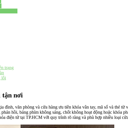
ả
h
ại TP.HCM
ện trạng
oàn
 lỗi
 tận nơi
ình, văn phòng và cửa hàng ưu tiên khóa vân tay, mã số và thẻ từ vì tí
 phản hồi, bảng phím không sáng, chốt không hoạt động hoặc khóa phá
hóa điện tử tại TP.HCM với quy trình rõ ràng và phù hợp nhiều loại cửa