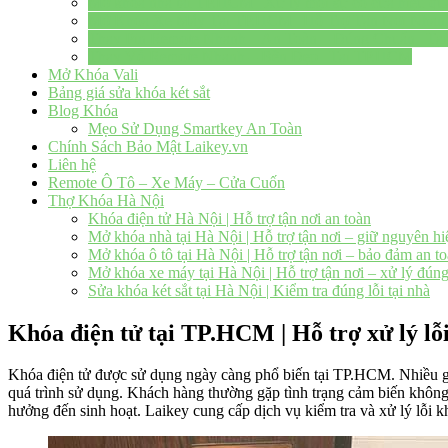
Mở khóa nhà tại TP.HCM | Xử lý mọi sự cố cửa hiệu qu
Mở Khóa Xe Máy Tại TP.HCM | Hỗ Trợ Tận Nơi Nhan
Thay Pin Remote Nhanh – An Toàn – Đúng Chuẩn | T
Thay Vỏ Remote Nhanh – Bền Đẹp | Tại TP.HCM
Mở Khóa Vali
Bảng giá sửa khóa két sắt
Blog Khóa
Mẹo Sử Dụng Smartkey An Toàn
Chính Sách Bảo Mật Laikey.vn
Liên hệ
Remote Ô Tô – Xe Máy – Cửa Cuốn
Thợ Khóa Hà Nội
Khóa điện tử Hà Nội | Hỗ trợ tận nơi an toàn
Mở khóa nhà tại Hà Nội | Hỗ trợ tận nơi – giữ nguyên hi
Mở khóa ô tô tại Hà Nội | Hỗ trợ tận nơi – bảo đảm an t
Mở khóa xe máy tại Hà Nội | Hỗ trợ tận nơi – xử lý đúng
Sửa khóa két sắt tại Hà Nội | Kiểm tra đúng lỗi tại nhà
Khóa điện tử tại TP.HCM | Hỗ trợ xử lý lỗi
Khóa điện tử được sử dụng ngày càng phổ biến tại TP.HCM. Nhiều gia đ
quá trình sử dụng. Khách hàng thường gặp tình trạng cảm biến không
hưởng đến sinh hoạt. Laikey cung cấp dịch vụ kiểm tra và xử lý lỗi k