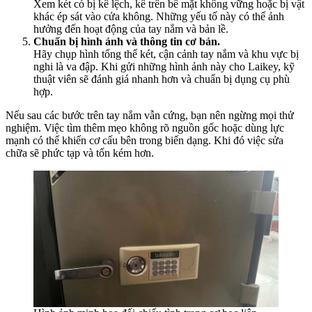
Xem két có bị kê lệch, kê trên bề mặt không vững hoặc bị vật
khác ép sát vào cửa không. Những yếu tố này có thể ảnh
hưởng đến hoạt động của tay nắm và bản lề.
Chuẩn bị hình ảnh và thông tin cơ bản.
Hãy chụp hình tổng thể két, cận cảnh tay nắm và khu vực bị
nghi là va đập. Khi gửi những hình ảnh này cho Laikey, kỹ
thuật viên sẽ đánh giá nhanh hơn và chuẩn bị dụng cụ phù
hợp.
Nếu sau các bước trên tay nắm vẫn cứng, bạn nên ngừng mọi thử
nghiệm. Việc tìm thêm mẹo không rõ nguồn gốc hoặc dùng lực
mạnh có thể khiến cơ cấu bên trong biến dạng. Khi đó việc sửa
chữa sẽ phức tạp và tốn kém hơn.