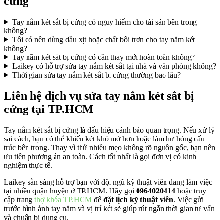
cứng
Tay nắm két sắt bị cứng có nguy hiểm cho tài sản bên trong
không?
Tôi có nên dùng dầu xịt hoặc chất bôi trơn cho tay nắm két
không?
Tay nắm két sắt bị cứng có cần thay mới hoàn toàn không?
Laikey có hỗ trợ sửa tay nắm két sắt tại nhà và văn phòng không?
Thời gian sửa tay nắm két sắt bị cứng thường bao lâu?
Liên hệ dịch vụ sửa tay nắm két sắt bị
cứng tại TP.HCM
Tay nắm két sắt bị cứng là dấu hiệu cảnh báo quan trọng. Nếu xử lý
sai cách, bạn có thể khiến két khó mở hơn hoặc làm hư hỏng cấu
trúc bên trong. Thay vì thử nhiều mẹo không rõ nguồn gốc, bạn nên
ưu tiên phương án an toàn. Cách tốt nhất là gọi đơn vị có kinh
nghiệm thực tế.
Laikey sẵn sàng hỗ trợ bạn với đội ngũ kỹ thuật viên đang làm việc
tại nhiều quận huyện ở TP.HCM. Hãy gọi
0964020414
hoặc truy
cập trang
thợ khóa TP.HCM
để
đặt lịch kỹ thuật viên
. Việc gửi
trước hình ảnh tay nắm và vị trí két sẽ giúp rút ngắn thời gian tư vấn
và chuẩn bị dụng cụ.