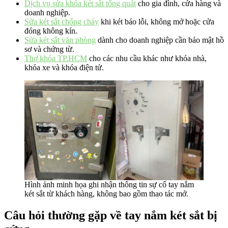
Dịch vụ sửa khóa két sắt tổng quát
cho gia đình, cửa hàng và
doanh nghiệp.
Sửa két sắt chống cháy
khi két báo lỗi, không mở hoặc cửa
đóng không kín.
Sửa két sắt văn phòng
dành cho doanh nghiệp cần bảo mật hồ
sơ và chứng từ.
Thợ khóa TP.HCM
cho các nhu cầu khác như khóa nhà,
khóa xe và khóa điện tử.
Hình ảnh minh họa ghi nhận thông tin sự cố tay nắm
két sắt từ khách hàng, không bao gồm thao tác mở.
Câu hỏi thường gặp về tay nắm két sắt bị