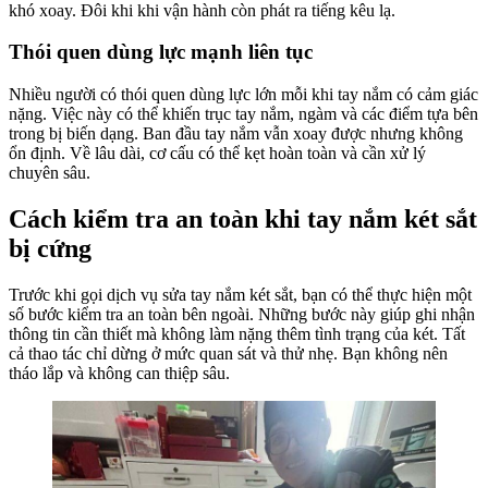
khó xoay. Đôi khi khi vận hành còn phát ra tiếng kêu lạ.
Thói quen dùng lực mạnh liên tục
Nhiều người có thói quen dùng lực lớn mỗi khi tay nắm có cảm giác
nặng. Việc này có thể khiến trục tay nắm, ngàm và các điểm tựa bên
trong bị biến dạng. Ban đầu tay nắm vẫn xoay được nhưng không
ổn định. Về lâu dài, cơ cấu có thể kẹt hoàn toàn và cần xử lý
chuyên sâu.
Cách kiểm tra an toàn khi tay nắm két sắt
bị cứng
Trước khi gọi dịch vụ sửa tay nắm két sắt, bạn có thể thực hiện một
số bước kiểm tra an toàn bên ngoài. Những bước này giúp ghi nhận
thông tin cần thiết mà không làm nặng thêm tình trạng của két. Tất
cả thao tác chỉ dừng ở mức quan sát và thử nhẹ. Bạn không nên
tháo lắp và không can thiệp sâu.