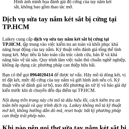
Hình ảnh minh họa đánh giá độ cứng của tay nắm két
sắt, không bao gồm thao tác mở.
Dịch vụ sửa tay nắm két sắt bị cứng tại
TP.HCM
Laikey cung cấp
dịch vụ sửa tay nắm két sắt bị cứng tại
TP.HCM
, tập trung vào việc kiểm tra an toàn và khôi phục khả
năng hoạt động của tay nắm. Kỹ thuật viên đánh giá tổng thể tình
trạng két. Mục tiêu là bảo toàn cấu trúc cánh cửa, bản lề và khả
năng bảo vệ tài sản. Quy trình làm việc tuân thủ chuẩn nghề nghiệp,
không áp dụng các phương pháp can thiệp bừa bãi.
Bạn có thể gọi
0964020414
để được tư vấn. Hãy mô tả dòng két, vị
trí đặt két, mức độ cứng của tay nắm và gửi hình ảnh nếu có. Kỹ
thuật viên sẽ đánh giá sơ bộ, trao đổi phương án xử lý và báo giá dự
kiến trước khi di chuyển đến địa điểm tại TP.HCM.
Nội dung trên trang này chỉ mô tả dấu hiệu lỗi, cách kiểm tra an
toàn bên ngoài và quy trình dịch vụ. Laikey không mô tả kỹ thuật
mở két, không hướng dẫn dò mã, reset hoặc bất kỳ phương pháp
can thiệp trái phép nào.
Khi nào nên gọi thợ sửa tay nắm két sắt bị