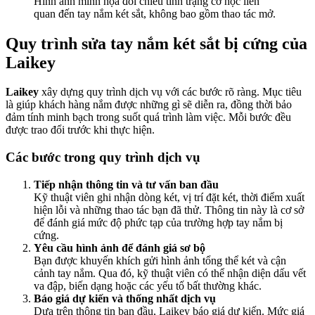
Hình ảnh minh họa đối chiếu tình trạng cơ học liên
quan đến tay nắm két sắt, không bao gồm thao tác mở.
Quy trình sửa tay nắm két sắt bị cứng của
Laikey
Laikey
xây dựng quy trình dịch vụ với các bước rõ ràng. Mục tiêu
là giúp khách hàng nắm được những gì sẽ diễn ra, đồng thời bảo
đảm tính minh bạch trong suốt quá trình làm việc. Mỗi bước đều
được trao đổi trước khi thực hiện.
Các bước trong quy trình dịch vụ
Tiếp nhận thông tin và tư vấn ban đầu
Kỹ thuật viên ghi nhận dòng két, vị trí đặt két, thời điểm xuất
hiện lỗi và những thao tác bạn đã thử. Thông tin này là cơ sở
để đánh giá mức độ phức tạp của trường hợp tay nắm bị
cứng.
Yêu cầu hình ảnh để đánh giá sơ bộ
Bạn được khuyến khích gửi hình ảnh tổng thể két và cận
cảnh tay nắm. Qua đó, kỹ thuật viên có thể nhận diện dấu vết
va đập, biến dạng hoặc các yếu tố bất thường khác.
Báo giá dự kiến và thống nhất dịch vụ
Dựa trên thông tin ban đầu, Laikey báo giá dự kiến. Mức giá