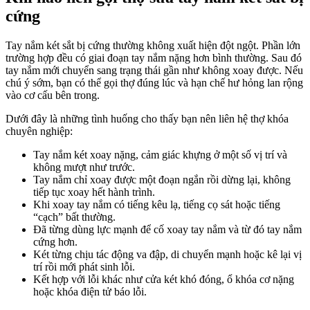
cứng
Tay nắm két sắt bị cứng thường không xuất hiện đột ngột. Phần lớn
trường hợp đều có giai đoạn tay nắm nặng hơn bình thường. Sau đó
tay nắm mới chuyển sang trạng thái gần như không xoay được. Nếu
chú ý sớm, bạn có thể gọi thợ đúng lúc và hạn chế hư hỏng lan rộng
vào cơ cấu bên trong.
Dưới đây là những tình huống cho thấy bạn nên liên hệ thợ khóa
chuyên nghiệp:
Tay nắm két xoay nặng, cảm giác khựng ở một số vị trí và
không mượt như trước.
Tay nắm chỉ xoay được một đoạn ngắn rồi dừng lại, không
tiếp tục xoay hết hành trình.
Khi xoay tay nắm có tiếng kêu lạ, tiếng cọ sát hoặc tiếng
“cạch” bất thường.
Đã từng dùng lực mạnh để cố xoay tay nắm và từ đó tay nắm
cứng hơn.
Két từng chịu tác động va đập, di chuyển mạnh hoặc kê lại vị
trí rồi mới phát sinh lỗi.
Kết hợp với lỗi khác như cửa két khó đóng, ổ khóa cơ nặng
hoặc khóa điện tử báo lỗi.