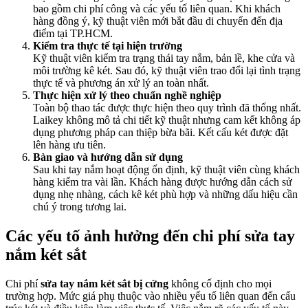
bao gồm chi phí công và các yếu tố liên quan. Khi khách
hàng đồng ý, kỹ thuật viên mới bắt đầu di chuyển đến địa
điểm tại TP.HCM.
Kiểm tra thực tế tại hiện trường
Kỹ thuật viên kiểm tra trạng thái tay nắm, bản lề, khe cửa và
môi trường kê két. Sau đó, kỹ thuật viên trao đổi lại tình trạng
thực tế và phương án xử lý an toàn nhất.
Thực hiện xử lý theo chuẩn nghề nghiệp
Toàn bộ thao tác được thực hiện theo quy trình đã thống nhất.
Laikey không mô tả chi tiết kỹ thuật nhưng cam kết không áp
dụng phương pháp can thiệp bừa bãi. Kết cấu két được đặt
lên hàng ưu tiên.
Bàn giao và hướng dẫn sử dụng
Sau khi tay nắm hoạt động ổn định, kỹ thuật viên cùng khách
hàng kiểm tra vài lần. Khách hàng được hướng dẫn cách sử
dụng nhẹ nhàng, cách kê két phù hợp và những dấu hiệu cần
chú ý trong tương lai.
Các yếu tố ảnh hưởng đến chi phí sửa tay
nắm két sắt
Chi phí
sửa tay nắm két sắt bị cứng
không cố định cho mọi
trường hợp. Mức giá phụ thuộc vào nhiều yếu tố liên quan đến cấu