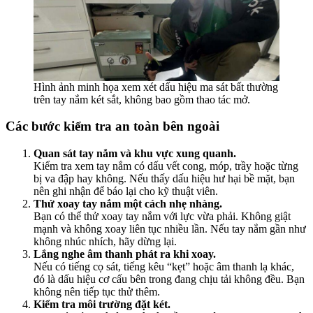
Hình ảnh minh họa xem xét dấu hiệu ma sát bất thường
trên tay nắm két sắt, không bao gồm thao tác mở.
Các bước kiểm tra an toàn bên ngoài
Quan sát tay nắm và khu vực xung quanh.
Kiểm tra xem tay nắm có dấu vết cong, móp, trầy hoặc từng
bị va đập hay không. Nếu thấy dấu hiệu hư hại bề mặt, bạn
nên ghi nhận để báo lại cho kỹ thuật viên.
Thử xoay tay nắm một cách nhẹ nhàng.
Bạn có thể thử xoay tay nắm với lực vừa phải. Không giật
mạnh và không xoay liên tục nhiều lần. Nếu tay nắm gần như
không nhúc nhích, hãy dừng lại.
Lắng nghe âm thanh phát ra khi xoay.
Nếu có tiếng cọ sát, tiếng kêu “kẹt” hoặc âm thanh lạ khác,
đó là dấu hiệu cơ cấu bên trong đang chịu tải không đều. Bạn
không nên tiếp tục thử thêm.
Kiểm tra môi trường đặt két.