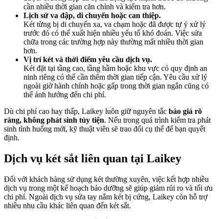
cần nhiều thời gian căn chỉnh và kiểm tra hơn.
Lịch sử va đập, di chuyển hoặc can thiệp.
Két từng bị di chuyển xa, va chạm hoặc đã được tự ý xử lý
trước đó có thể xuất hiện nhiều yếu tố khó đoán. Việc sửa
chữa trong các trường hợp này thường mất nhiều thời gian
hơn.
Vị trí két và thời điểm yêu cầu dịch vụ.
Két đặt tại tầng cao, tầng hầm hoặc khu vực có quy định an
ninh riêng có thể cần thêm thời gian tiếp cận. Yêu cầu xử lý
ngoài giờ hành chính hoặc gấp trong thời gian ngắn cũng có
thể ảnh hưởng đến chi phí.
Dù chi phí cao hay thấp, Laikey luôn giữ nguyên tắc
báo giá rõ
ràng, không phát sinh tùy tiện
. Nếu trong quá trình kiểm tra phát
sinh tình huống mới, kỹ thuật viên sẽ trao đổi cụ thể để bạn quyết
định.
Dịch vụ két sắt liên quan tại Laikey
Đối với khách hàng sử dụng két thường xuyên, việc kết hợp nhiều
dịch vụ trong một kế hoạch bảo dưỡng sẽ giúp giảm rủi ro và tối ưu
chi phí. Ngoài dịch vụ sửa tay nắm két bị cứng, Laikey còn hỗ trợ
nhiều nhu cầu khác liên quan đến két sắt.