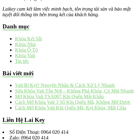
Laikey cam kết làm việc minh bạch, tôn trọng tài sản và bảo mật
tuyệt đối thông tin bên trong két của khách hàng.
Danh mục
Khóa Két Sắt
Khóa Nhà
Khóa Ô Tô
Khóa Vali
Tin tức
Bài viết mới
Vali Bị Kẹt? Nguyên Nhân & Cách Xử Lý Nhanh
Sửa Khóa Vali Tận Nơi – Không Phá Khóa, Có Mặt Nhanh
Mở Khóa Vali TSA007 Khi Quên Mật Khẩu
Cách Mở Khóa Vali 3 Số Khi Quên Mã, Không Mở Được
Cách Mở Khóa Vali Khi Quên Mã, Kẹt Khóa, Mất Chìa
Liên Hệ Lai Key
Số Điện Thoại: 0964 020 414
Zalo: 0964 020 414