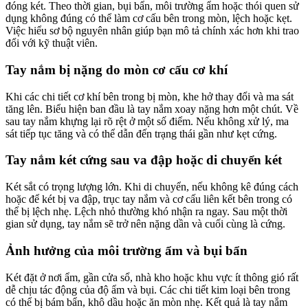
đóng két. Theo thời gian, bụi bẩn, môi trường ẩm hoặc thói quen sử
dụng không đúng có thể làm cơ cấu bên trong mòn, lệch hoặc kẹt.
Việc hiểu sơ bộ nguyên nhân giúp bạn mô tả chính xác hơn khi trao
đổi với kỹ thuật viên.
Tay nắm bị nặng do mòn cơ cấu cơ khí
Khi các chi tiết cơ khí bên trong bị mòn, khe hở thay đổi và ma sát
tăng lên. Biểu hiện ban đầu là tay nắm xoay nặng hơn một chút. Về
sau tay nắm khựng lại rõ rệt ở một số điểm. Nếu không xử lý, ma
sát tiếp tục tăng và có thể dẫn đến trạng thái gần như kẹt cứng.
Tay nắm két cứng sau va đập hoặc di chuyển két
Két sắt có trọng lượng lớn. Khi di chuyển, nếu không kê đúng cách
hoặc để két bị va đập, trục tay nắm và cơ cấu liên kết bên trong có
thể bị lệch nhẹ. Lệch nhỏ thường khó nhận ra ngay. Sau một thời
gian sử dụng, tay nắm sẽ trở nên nặng dần và cuối cùng là cứng.
Ảnh hưởng của môi trường ẩm và bụi bẩn
Két đặt ở nơi ẩm, gần cửa sổ, nhà kho hoặc khu vực ít thông gió rất
dễ chịu tác động của độ ẩm và bụi. Các chi tiết kim loại bên trong
có thể bị bám bẩn, khô dầu hoặc ăn mòn nhẹ. Kết quả là tay nắm