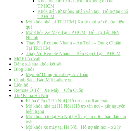
Khóa điện tử PHGLock lỗi không mở tại
TP.HCM
Khóa điện tử không nhận vân tay | Hỗ trợ tại chỗ
TP.HCM
Mở khóa nhà tại TP.HCM | Xử lý mọi sự cố cửa hiệu
quả
Mở Khóa Xe Máy Tại TP.HCM | Hỗ Trợ Tận Nơi
Nhanh
Thay Pin Remote Nhanh – An Toàn – Đúng Chuẩn |
Tại TP.HCM
Thay Vỏ Remote Nhanh – Bền Đẹp | Tại TP.HCM
Mở Khóa Vali
Bảng giá sửa khóa két sắt
Blog Khóa
Mẹo Sử Dụng Smartkey An Toàn
Chính Sách Bảo Mật Laikey.vn
Liên hệ
Remote Ô Tô – Xe Máy – Cửa Cuốn
Thợ Khóa Hà Nội
Khóa điện tử Hà Nội | Hỗ trợ tận nơi an toàn
Mở khóa nhà tại Hà Nội | Hỗ trợ tận nơi – giữ nguyên
hiện trạng
Mở khóa ô tô tại Hà Nội | Hỗ trợ tận nơi – bảo đảm an
toàn
Mở khóa xe máy tại Hà Nội | Hỗ trợ tận nơi – xử lý