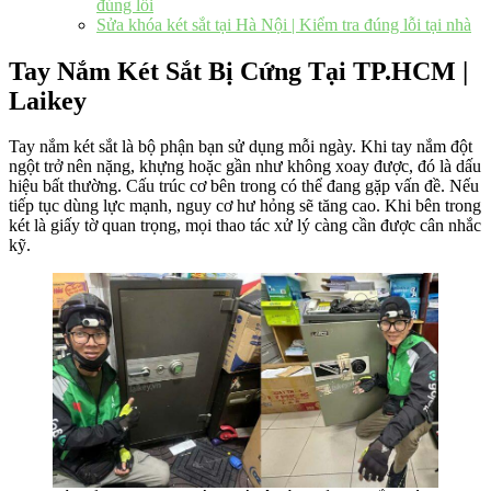
đúng lỗi
Sửa khóa két sắt tại Hà Nội | Kiểm tra đúng lỗi tại nhà
Tay Nắm Két Sắt Bị Cứng Tại TP.HCM |
Laikey
Tay nắm két sắt là bộ phận bạn sử dụng mỗi ngày. Khi tay nắm đột
ngột trở nên nặng, khựng hoặc gần như không xoay được, đó là dấu
hiệu bất thường. Cấu trúc cơ bên trong có thể đang gặp vấn đề. Nếu
tiếp tục dùng lực mạnh, nguy cơ hư hỏng sẽ tăng cao. Khi bên trong
két là giấy tờ quan trọng, mọi thao tác xử lý càng cần được cân nhắc
kỹ.