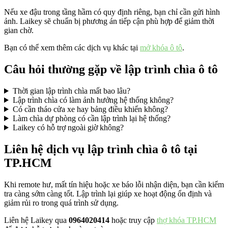
Nếu xe đậu trong tầng hầm có quy định riêng, bạn chỉ cần gửi hình
ảnh. Laikey sẽ chuẩn bị phương án tiếp cận phù hợp để giảm thời
gian chờ.
Bạn có thể xem thêm các dịch vụ khác tại
mở khóa ô tô
.
Câu hỏi thường gặp về lập trình chìa ô tô
Thời gian lập trình chìa mất bao lâu?
Lập trình chìa có làm ảnh hưởng hệ thống không?
Có cần tháo cửa xe hay bảng điều khiển không?
Làm chìa dự phòng có cần lập trình lại hệ thống?
Laikey có hỗ trợ ngoài giờ không?
Liên hệ dịch vụ lập trình chìa ô tô tại
TP.HCM
Khi remote hư, mất tín hiệu hoặc xe báo lỗi nhận diện, bạn cần kiểm
tra càng sớm càng tốt. Lập trình lại giúp xe hoạt động ổn định và
giảm rủi ro trong quá trình sử dụng.
Liên hệ Laikey qua
0964020414
hoặc truy cập
thợ khóa TP.HCM