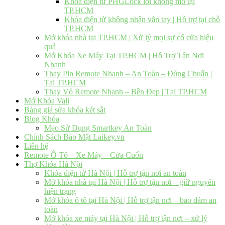
Khóa điện tử PHGLock lỗi không mở tại
TP.HCM
Khóa điện tử không nhận vân tay | Hỗ trợ tại chỗ
TP.HCM
Mở khóa nhà tại TP.HCM | Xử lý mọi sự cố cửa hiệu
quả
Mở Khóa Xe Máy Tại TP.HCM | Hỗ Trợ Tận Nơi
Nhanh
Thay Pin Remote Nhanh – An Toàn – Đúng Chuẩn |
Tại TP.HCM
Thay Vỏ Remote Nhanh – Bền Đẹp | Tại TP.HCM
Mở Khóa Vali
Bảng giá sửa khóa két sắt
Blog Khóa
Mẹo Sử Dụng Smartkey An Toàn
Chính Sách Bảo Mật Laikey.vn
Liên hệ
Remote Ô Tô – Xe Máy – Cửa Cuốn
Thợ Khóa Hà Nội
Khóa điện tử Hà Nội | Hỗ trợ tận nơi an toàn
Mở khóa nhà tại Hà Nội | Hỗ trợ tận nơi – giữ nguyên
hiện trạng
Mở khóa ô tô tại Hà Nội | Hỗ trợ tận nơi – bảo đảm an
toàn
Mở khóa xe máy tại Hà Nội | Hỗ trợ tận nơi – xử lý