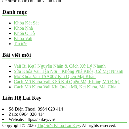
để được hỗ trợ nhanh và an toàn.
Danh mục
Khóa Két Sắt
Khóa Nhà
Khóa Ô Tô
Khóa Vali
Tin tức
Bài viết mới
Vali Bị Kẹt? Nguyên Nhân & Cách Xử Lý Nhanh
Sửa Khóa Vali Tận Nơi – Không Phá Khóa, Có Mặt Nhanh
Mở Khóa Vali TSA007 Khi Quên Mật Khẩu
Cách Mở Khóa Vali 3 Số Khi Quên Mã, Không Mở Được
Cách Mở Khóa Vali Khi Quên Mã, Kẹt Khóa, Mất Chìa
Liên Hệ Lai Key
Số Điện Thoại: 0964 020 414
Zalo: 0964 020 414
Website: https://laikey.vn/
Copyright © 2026
Thợ Sửa Khóa Lai Key
. All rights reserved.