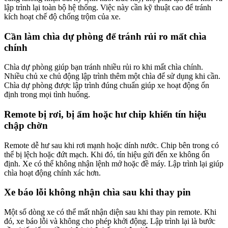
lập trình lại toàn bộ hệ thống. Việc này cần kỹ thuật cao để tránh
kích hoạt chế độ chống trộm của xe.
Cần làm chìa dự phòng để tránh rủi ro mất chìa
chính
Chìa dự phòng giúp bạn tránh nhiều rủi ro khi mất chìa chính.
Nhiều chủ xe chủ động lập trình thêm một chìa để sử dụng khi cần.
Chìa dự phòng được lập trình đúng chuẩn giúp xe hoạt động ổn
định trong mọi tình huống.
Remote bị rơi, bị ẩm hoặc hư chip khiến tín hiệu
chập chờn
Remote dễ hư sau khi rơi mạnh hoặc dính nước. Chip bên trong có
thể bị lệch hoặc đứt mạch. Khi đó, tín hiệu gửi đến xe không ổn
định. Xe có thể không nhận lệnh mở hoặc đề máy. Lập trình lại giúp
chìa hoạt động chính xác hơn.
Xe báo lỗi không nhận chìa sau khi thay pin
Một số dòng xe có thể mất nhận diện sau khi thay pin remote. Khi
đó, xe báo lỗi và không cho phép khởi động. Lập trình lại là bước