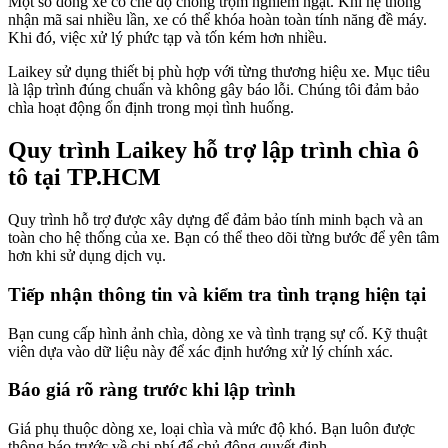
Một số dòng xe có chế độ chống trộm nghiêm ngặt. Khi hệ thống
nhận mã sai nhiều lần, xe có thể khóa hoàn toàn tính năng đề máy.
Khi đó, việc xử lý phức tạp và tốn kém hơn nhiều.
Laikey sử dụng thiết bị phù hợp với từng thương hiệu xe. Mục tiêu
là lập trình đúng chuẩn và không gây báo lỗi. Chúng tôi đảm bảo
chìa hoạt động ổn định trong mọi tình huống.
Quy trình Laikey hỗ trợ lập trình chìa ô
tô tại TP.HCM
Quy trình hỗ trợ được xây dựng để đảm bảo tính minh bạch và an
toàn cho hệ thống của xe. Bạn có thể theo dõi từng bước để yên tâm
hơn khi sử dụng dịch vụ.
Tiếp nhận thông tin và kiểm tra tình trạng hiện tại
Bạn cung cấp hình ảnh chìa, dòng xe và tình trạng sự cố. Kỹ thuật
viên dựa vào dữ liệu này để xác định hướng xử lý chính xác.
Báo giá rõ ràng trước khi lập trình
Giá phụ thuộc dòng xe, loại chìa và mức độ khó. Bạn luôn được
thông báo trước về chi phí để chủ động quyết định.