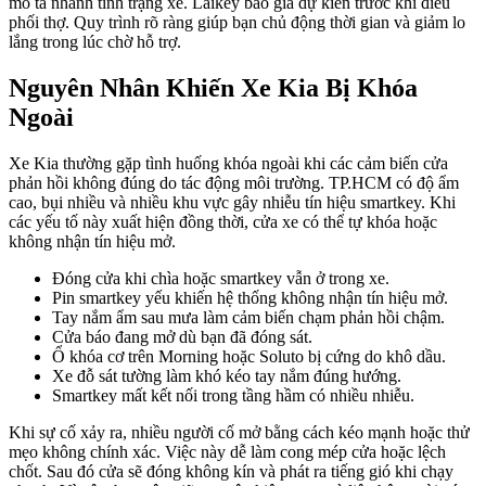
mô tả nhanh tình trạng xe. Laikey báo giá dự kiến trước khi điều
phối thợ. Quy trình rõ ràng giúp bạn chủ động thời gian và giảm lo
lắng trong lúc chờ hỗ trợ.
Nguyên Nhân Khiến Xe Kia Bị Khóa
Ngoài
Xe Kia thường gặp tình huống khóa ngoài khi các cảm biến cửa
phản hồi không đúng do tác động môi trường. TP.HCM có độ ẩm
cao, bụi nhiều và nhiều khu vực gây nhiễu tín hiệu smartkey. Khi
các yếu tố này xuất hiện đồng thời, cửa xe có thể tự khóa hoặc
không nhận tín hiệu mở.
Đóng cửa khi chìa hoặc smartkey vẫn ở trong xe.
Pin smartkey yếu khiến hệ thống không nhận tín hiệu mở.
Tay nắm ẩm sau mưa làm cảm biến chạm phản hồi chậm.
Cửa báo đang mở dù bạn đã đóng sát.
Ổ khóa cơ trên Morning hoặc Soluto bị cứng do khô dầu.
Xe đỗ sát tường làm khó kéo tay nắm đúng hướng.
Smartkey mất kết nối trong tầng hầm có nhiều nhiễu.
Khi sự cố xảy ra, nhiều người cố mở bằng cách kéo mạnh hoặc thử
mẹo không chính xác. Việc này dễ làm cong mép cửa hoặc lệch
chốt. Sau đó cửa sẽ đóng không kín và phát ra tiếng gió khi chạy