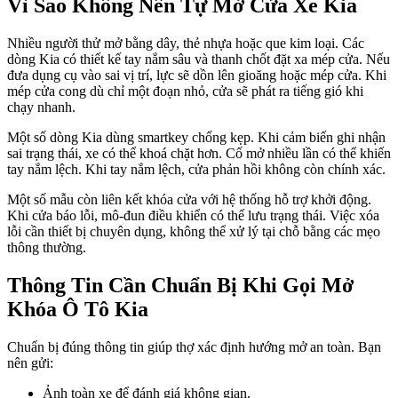
Vì Sao Không Nên Tự Mở Cửa Xe Kia
Nhiều người thử mở bằng dây, thẻ nhựa hoặc que kim loại. Các
dòng Kia có thiết kế tay nắm sâu và thanh chốt đặt xa mép cửa. Nếu
đưa dụng cụ vào sai vị trí, lực sẽ dồn lên gioăng hoặc mép cửa. Khi
mép cửa cong dù chỉ một đoạn nhỏ, cửa sẽ phát ra tiếng gió khi
chạy nhanh.
Một số dòng Kia dùng smartkey chống kẹp. Khi cảm biến ghi nhận
sai trạng thái, xe có thể khoá chặt hơn. Cố mở nhiều lần có thể khiến
tay nắm lệch. Khi tay nắm lệch, cửa phản hồi không còn chính xác.
Một số mẫu còn liên kết khóa cửa với hệ thống hỗ trợ khởi động.
Khi cửa báo lỗi, mô-đun điều khiển có thể lưu trạng thái. Việc xóa
lỗi cần thiết bị chuyên dụng, không thể xử lý tại chỗ bằng các mẹo
thông thường.
Thông Tin Cần Chuẩn Bị Khi Gọi Mở
Khóa Ô Tô Kia
Chuẩn bị đúng thông tin giúp thợ xác định hướng mở an toàn. Bạn
nên gửi:
Ảnh toàn xe để đánh giá không gian.