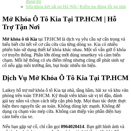
đúng lỗi
Sửa khóa két sắt tại Hà Nội | Kiểm tra đúng lỗi tại nhà
Mở Khóa Ô Tô Kia Tại TP.HCM | Hỗ
Trợ Tận Nơi
Mở khóa ô tô Kia
tại TP.HCM là dịch vụ yêu cầu sự cẩn trọng và
hiểu biết chi tiết về cơ cấu cửa của từng dòng xe. Kia có nhiều
phiên bản sử dụng thiết kế khóa khác nhau. Một số vẫn giữ ổ khóa
cơ truyền thống. Phần lớn dòng mới dùng smartkey và cảm biến
chạm. Mỗi hệ thống có ưu điểm riêng nhưng cũng dễ phát sinh sự
cố nếu gặp môi trường ẩm, bụi hoặc nhiễu tín hiệu.
Dịch Vụ Mở Khóa Ô Tô Kia Tại TP.HCM
Laikey hỗ trợ mở khóa ô tô Kia tại nhà, tầng hầm, bãi xe và khu văn
phòng trên toàn TP.HCM. Kỹ thuật viên khảo sát vị trí đậu, đánh
giá tay nắm và chọn cách tiếp cận phù hợp. Mọi thao tác được thực
hiện theo nguyên tắc an toàn. Không dùng lực mạnh. Không để
dụng cụ chạm vào mép cửa. Không can thiệp vào phần điện hay
cảm biến của xe.
Nếu bạn gặp sự cố, chỉ cần gọi
0964020414
. Bạn gửi hình ảnh và