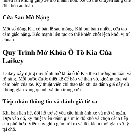
nhiều lần không giúp xe mở nhanh hơn. Xe có thể chuyển sang chế
độ khóa an toàn.
Cửa Sau Mở Nặng
Một số dòng Kia có bản lề sau mỏng. Khi bụi bám nhiều, cửa tạo
cảm giác nặng. Kéo mạnh liên tục có thể khiến chốt lệch khỏi vị trí
chuẩn.
Quy Trình Mở Khóa Ô Tô Kia Của
Laikey
Laikey xây dựng quy trình mở khóa ô tô Kia theo hướng an toàn và
rõ ràng. Mỗi bước được thiết kế để bảo vệ thân vỏ, gioăng cửa và
cảm biến của xe. Kỹ thuật viên chỉ thao tác khi đã đánh giá đầy đủ
không gian xung quanh và tình trạng cửa.
Tiếp nhận thông tin và đánh giá từ xa
Khi bạn liên hệ, đội hỗ trợ sẽ yêu cầu hình ảnh xe và mô tả ngắn.
Dựa vào đó, kỹ thuật viên đánh giá mức độ khó và chọn cách tiếp
cận phù hợp. Việc này giúp giảm rủi ro và tiết kiệm thời gian xử lý
tại chỗ.