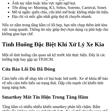
Ảnh tay nắm hoặc khu vực nghi ngờ kẹt.
Tên dòng xe: Morning, K3, Seltos, Sorento, Carnival, Sonet.
Mô tả ngắn: quên chìa, cửa khó mở hoặc không nhận tín hiệu.
Địa chỉ và mốc gần nhất giúp thợ di chuyển nhanh.
Nếu xe nằm trong tầng hầm có lối hẹp, bạn nên chụp thêm ảnh khu
vực xung quanh. Thông tin này giúp thợ chọn dụng cụ phù hợp cho
không gian hạn chế.
Tình Huống Đặc Biệt Khi Xử Lý Xe Kia
Một số tình huống cần quan sát kỹ trước khi thực hiện. Đây là các
trường hợp hay gặp tại TP.HCM.
Cửa Báo Lỗi Dù Đã Đóng
Cảm biến cửa dễ nhạy khi có bụi hoặc hơi nước. Xe sẽ khóa để bảo
vệ nếu cảm biến hiểu sai trạng thái. Dập cửa mạnh chỉ khiến tình
trạng nặng hơn.
Smartkey Mất Tín Hiệu Trong Tầng Hầm
Tầng hầm có nhiều nhiễu khiến smartkey phản hồi chậm. Bấm