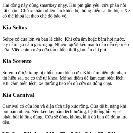
Hai dòng này dùng smartkey nhạy. Khi pin gần yếu, cửa phản hồi
rất chậm. Chủ xe bấm nhiều lần khiến hệ thống hiểu sai tín hiệu. Xe
có thể khoá lại theo chế độ bảo vệ.
Kia Seltos
Seltos có cửa lớn và bản lề chắc. Khi cửa ẩm hoặc bám hơi nước,
tay nắm tạo cảm giác nặng. Nhiều người kéo mạnh dẫn đến ép mép
cửa. Việc chỉnh mép cửa tốn nhiều thời gian lẫn chi phí.
Kia Sorento
Sorento được trang bị nhiều cảm biến cửa. Khi cảm biến ghi nhận
tín hiệu sai, xe có thể tự khóa. Mở sai điểm dễ làm cảm biến lệch.
Khi cảm biến lệch, xe thường báo lỗi dù cửa đã đóng chặt.
Kia Carnival
Carnival có cửa lớn và diện tích tiếp xúc rộng. Cửa dễ bị nặng khi
bụi bám nhiều. Nếu kéo tay nắm lệch hướng, hệ thống hồi vị sẽ
phản hồi không đúng. Cửa sẽ đóng không khít dù bạn đã dùng lực
đều.