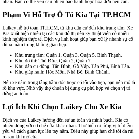
nhân. Bạn có thể yêu cầu phiếu bảo hành hoặc hóa đơn nếu cần.
Phạm Vi Hỗ Trợ Ô Tô Kia Tại TP.HCM
Laikey hỗ trợ toàn TP.HCM, từ khu dân cư đến khu trung tâm. Xe
Kia xuất hiện nhiều tại các khu đô thị nên kỹ thuật viên có nhiều
kinh nghiệm thực tế. Dịch vụ linh hoạt giúp bạn xử lý nhanh sự cố
dù xe nằm trong không gian hẹp.
Khu trung tâm: Quận 1, Quận 3, Quận 5, Bình Thạnh.
Khu đô thị: Thủ Đức, Quận 2, Quận 7.
Khu dân cư đông: Tân Bình, Gò Vấp, Tân Phú, Bình Tân.
Khu giáp ranh: Hóc Môn, Nhà Bè, Bình Chánh.
Nếu xe nằm trong tầng hầm dốc hoặc có lối vào hẹp, bạn nên mô tả
rõ khu vực. Nhờ vậy thợ chuẩn bị dụng cụ phù hợp và chọn vị trí
đứng an toàn.
Lợi Ích Khi Chọn Laikey Cho Xe Kia
Dịch vụ của Laikey hướng đến sự an toàn và minh bạch. Kia có
nhiều dòng với cơ chế cửa khác nhau. Thợ hiểu rõ từng vị trí điểm
yếu và cách giảm lực lên tay nắm. Điều này giúp hạn chế tối đa rủi
ro sau khi mở cửa.