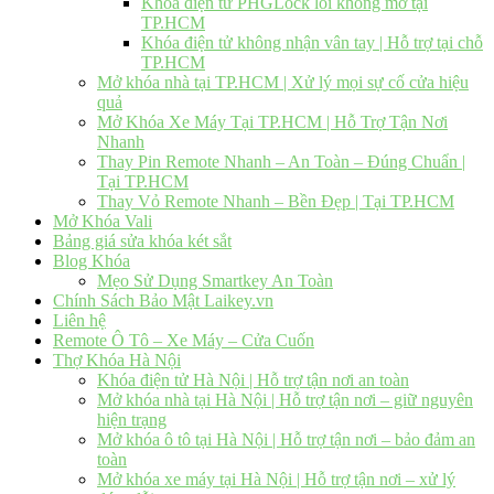
Khóa điện tử PHGLock lỗi không mở tại
TP.HCM
Khóa điện tử không nhận vân tay | Hỗ trợ tại chỗ
TP.HCM
Mở khóa nhà tại TP.HCM | Xử lý mọi sự cố cửa hiệu
quả
Mở Khóa Xe Máy Tại TP.HCM | Hỗ Trợ Tận Nơi
Nhanh
Thay Pin Remote Nhanh – An Toàn – Đúng Chuẩn |
Tại TP.HCM
Thay Vỏ Remote Nhanh – Bền Đẹp | Tại TP.HCM
Mở Khóa Vali
Bảng giá sửa khóa két sắt
Blog Khóa
Mẹo Sử Dụng Smartkey An Toàn
Chính Sách Bảo Mật Laikey.vn
Liên hệ
Remote Ô Tô – Xe Máy – Cửa Cuốn
Thợ Khóa Hà Nội
Khóa điện tử Hà Nội | Hỗ trợ tận nơi an toàn
Mở khóa nhà tại Hà Nội | Hỗ trợ tận nơi – giữ nguyên
hiện trạng
Mở khóa ô tô tại Hà Nội | Hỗ trợ tận nơi – bảo đảm an
toàn
Mở khóa xe máy tại Hà Nội | Hỗ trợ tận nơi – xử lý