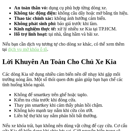
An toàn thân vỏ:
dụng cụ phù hợp từng dòng xe.
Không tác động điện:
không câu dây hoặc mở bằng tín hiệu.
Thao tác chính xác:
không ảnh hưởng cảm biến.
Không phát sinh phí:
báo giá trước khi làm.
Kinh nghiệm thực tế:
xử lý nhiều xe Kia tại TP.HCM.
Hỗ trợ linh hoạt:
tại nhà, tầng hầm và bãi xe.
Nếu bạn cần dịch vụ tương tự cho dòng xe khác, có thể xem thêm
tại
dịch vụ mở khóa ô tô
.
Lời Khuyên An Toàn Cho Chủ Xe Kia
Các dòng Kia sử dụng nhiều cảm biến nên dễ nhạy khi gặp môi
trường nóng ẩm. Một số thói quen đơn giản giúp bạn hạn chế các
tình huống khóa ngoài.
Không để smartkey trên ghế hoặc taplo.
Kiểm tra chìa trước khi đóng cửa.
Thay pin smartkey khi cảm thấy phản hồi chậm.
Không kéo mạnh tay nắm khi cửa còn ướt.
Liên hệ thợ khi tay nắm phản hồi bất thường.
Nếu xe khóa trái, bạn không nên dùng vật cứng để cạy cửa. Cơ cấu
cửa Kia dễ biến dạng khi chịu lực sai. Giữ nguyên hiện trạng sẽ