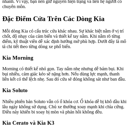
nhanh. Vì vậy, bạn nên giữ nguyên hiện trạng và liên hệ người có
chuyên môn.
Đặc Điểm Cửa Trên Các Dòng Kia
Mỗi dòng Kia có cấu trúc cửa khác nhau. Sự khác biệt nằm ở vị trí
chốt, độ nhạy của cảm biến và thiết kế tay nắm. Khi nắm rõ từng
điểm, kỹ thuật viên dễ xác định hướng mở phù hợp. Dưới đây là mô
tả chi tiết theo từng dòng xe phổ biến.
Kia Morning
Morning có thiết kế nhỏ gọn. Tay nắm nhẹ nhưng dễ bám bụi. Khi
bụi nhiều, cảm giác kéo sẽ nặng hơn. Nếu dùng lực mạnh, thanh
liên kết có thể lệch nhẹ. Sau đó cửa sẽ đóng không sát như ban đầu.
Kia Soluto
Nhiều phiên bản Soluto vẫn có ổ khóa cơ. Ổ khóa dễ bị khô dầu khi
lâu ngày không sử dụng. Chủ xe thường xoay mạnh khi chìa cứng.
Điều này khiến bi xoay bị mòn và phản hồi không đều.
Kia Cerato và Kia K3